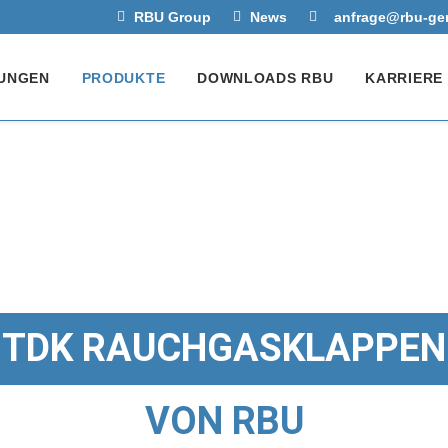
RBU Group
News
anfrage@rbu-ge
UNGEN
PRODUKTE
DOWNLOADS RBU
KARRIERE
TDK RAUCHGASKLAPPEN
VON RBU